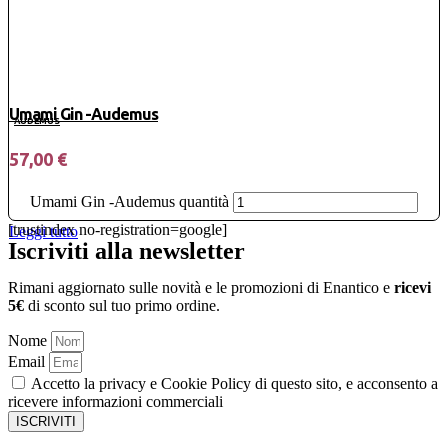
Umami Gin -Audemus
AUDEMUS
57,00
€
Umami Gin -Audemus quantità
[trustindex no-registration=google]
Leggi tutto
Iscriviti alla newsletter
Rimani aggiornato sulle novità e le promozioni di Enantico e
ricevi
5€
di sconto sul tuo primo ordine.
Nome
Email
Accetto la privacy e Cookie Policy di questo sito, e acconsento a
ricevere informazioni commerciali
ISCRIVITI