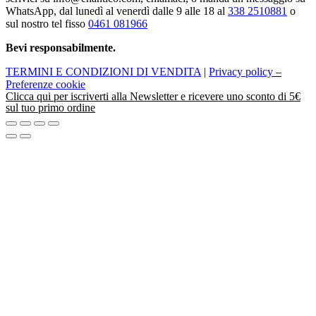
WhatsApp, dal lunedì al venerdì dalle 9 alle 18 al
338 2510881
o
sul nostro tel fisso
0461 081966
Bevi responsabilmente.
TERMINI E CONDIZIONI DI VENDITA
|
Privacy policy
–
Preferenze cookie
Clicca
qui
per iscriverti alla Newsletter e ricevere uno sconto di 5€
sul tuo primo ordine