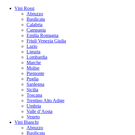
Vini Rossi
Abruzzo
Basilicata
Calabria
Campania
Emilia Romagna
Friuli Venezia Giulia
Lazio
Liguria
Lombardia
Marche
Molise
Piemonte
Puglia
Sardegna
Sicilia
Toscana
Trentino Alto Adige
Umbria
Valle d’Aosta
Veneto
Vini Bianchi
Abruzzo
Basilicata