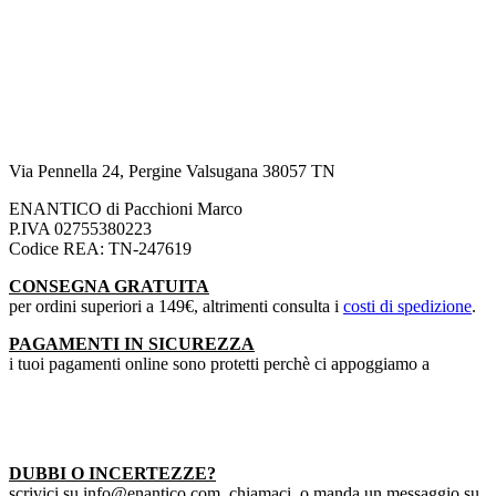
Via Pennella 24, Pergine Valsugana 38057 TN
ENANTICO di Pacchioni Marco
P.IVA 02755380223
Codice REA: TN-247619
CONSEGNA GRATUITA
per ordini superiori a 149€, altrimenti consulta i
costi di spedizione
.
PAGAMENTI IN SICUREZZA
i tuoi pagamenti online sono protetti perchè ci appoggiamo a
DUBBI O INCERTEZZE?
scrivici su info@enantico.com, chiamaci, o manda un messaggio su