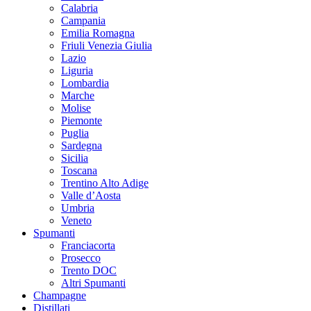
Calabria
Campania
Emilia Romagna
Friuli Venezia Giulia
Lazio
Liguria
Lombardia
Marche
Molise
Piemonte
Puglia
Sardegna
Sicilia
Toscana
Trentino Alto Adige
Valle d’Aosta
Umbria
Veneto
Spumanti
Franciacorta
Prosecco
Trento DOC
Altri Spumanti
Champagne
Distillati