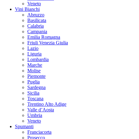
Veneto
Vini Bianchi
Abruzzo
Basilicata
Calabria
Campania
Emilia Romagna
Friuli Venezia Giulia
Lazio
Liguria
Lombardia
Marche
Molise
Piemonte
Puglia
Sardegna
Sicilia
Toscana
Trentino Alto Adige
Valle d’Aosta
Umbria
Veneto
Spumanti
Franciacorta
Prosecco