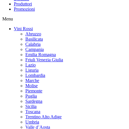
Produttori
Promozioni
Menu
Vini Rossi
Abruzzo
Basilicata
Calabria
Campania
Emilia Romagna
Friuli Venezia Giulia
Lazio
Liguria
Lombardia
Marche
Molise
Piemonte
Puglia
Sardegna
Sicilia
Toscana
Trentino Alto Adige
Umbria
Valle d’Aosta