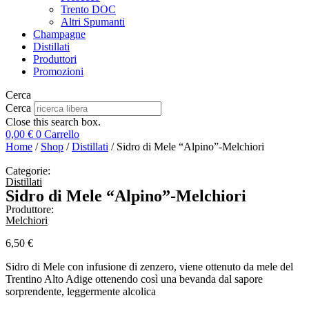
Trento DOC
Altri Spumanti
Champagne
Distillati
Produttori
Promozioni
Cerca
Cerca
Close this search box.
0,00
€
0
Carrello
Home
/
Shop
/
Distillati
/ Sidro di Mele “Alpino”-Melchiori
Categorie:
Distillati
Sidro di Mele “Alpino”-Melchiori
Produttore:
Melchiori
6,50
€
Sidro di Mele con infusione di zenzero, viene ottenuto da mele del
Trentino Alto Adige ottenendo così una bevanda dal sapore
sorprendente, leggermente alcolica