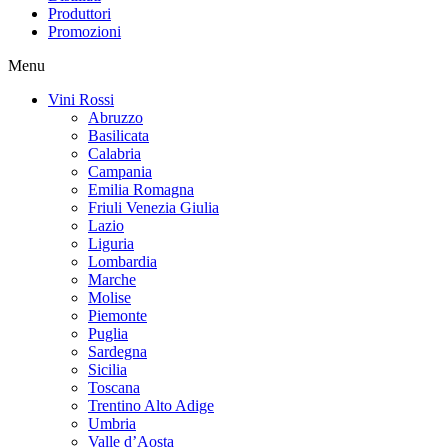
Produttori
Promozioni
Menu
Vini Rossi
Abruzzo
Basilicata
Calabria
Campania
Emilia Romagna
Friuli Venezia Giulia
Lazio
Liguria
Lombardia
Marche
Molise
Piemonte
Puglia
Sardegna
Sicilia
Toscana
Trentino Alto Adige
Umbria
Valle d’Aosta