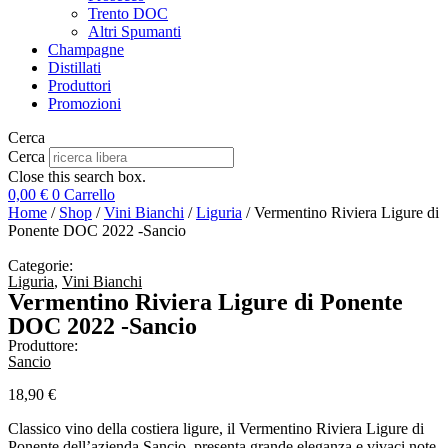
Trento DOC
Altri Spumanti
Champagne
Distillati
Produttori
Promozioni
Cerca
Cerca
Close this search box.
0,00
€
0
Carrello
Home
/
Shop
/
Vini Bianchi
/
Liguria
/ Vermentino Riviera Ligure di
Ponente DOC 2022 -Sancio
Categorie:
Liguria
,
Vini Bianchi
Vermentino Riviera Ligure di Ponente
DOC 2022 -Sancio
Produttore:
Sancio
18,90
€
Classico vino della costiera ligure, il Vermentino Riviera Ligure di
Ponente dell’azienda Sancio, presenta grande eleganza e vivaci note