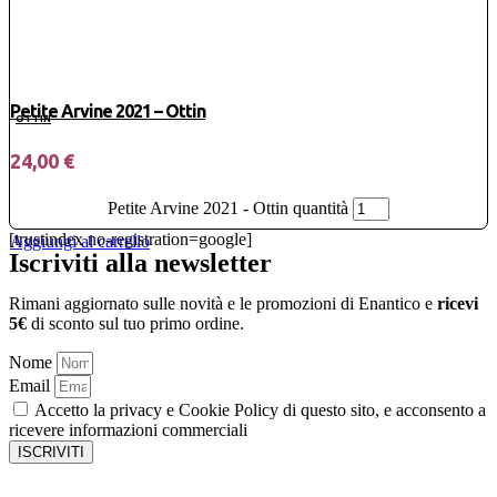
Petite Arvine 2021 – Ottin
OTTIN
24,00
€
Petite Arvine 2021 - Ottin quantità
[trustindex no-registration=google]
Aggiungi al carrello
Iscriviti alla newsletter
Rimani aggiornato sulle novità e le promozioni di Enantico e
ricevi
5€
di sconto sul tuo primo ordine.
Nome
Email
Accetto la privacy e Cookie Policy di questo sito, e acconsento a
ricevere informazioni commerciali
ISCRIVITI