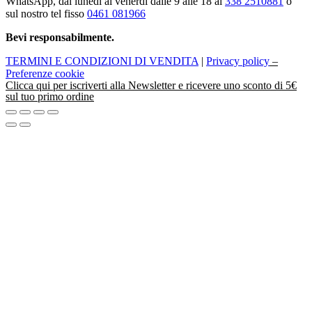
WhatsApp, dal lunedì al venerdì dalle 9 alle 18 al
338 2510881
o
sul nostro tel fisso
0461 081966
Bevi responsabilmente.
TERMINI E CONDIZIONI DI VENDITA
|
Privacy policy
–
Preferenze cookie
Clicca
qui
per iscriverti alla Newsletter e ricevere uno sconto di 5€
sul tuo primo ordine