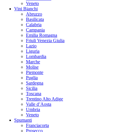
Veneto
Vini Bianchi
Abruzzo
Basilicata
Calabria
Campania
Emilia Romagna
Friuli Venezia Giulia
Lazio
Liguria
Lombardia
Marche
Molise
Piemonte
Puglia
Sardegna
Sicilia
Toscana
Trentino Alto Adige
Valle d’Aosta
Umbria
Veneto
Spumanti
Franciacorta
Prosecco