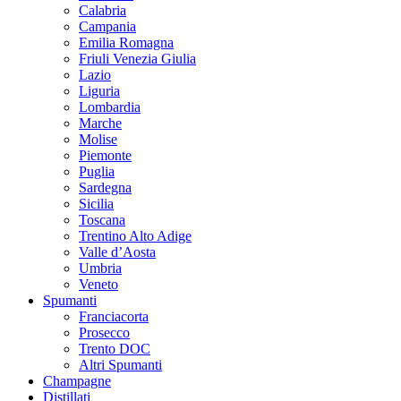
Calabria
Campania
Emilia Romagna
Friuli Venezia Giulia
Lazio
Liguria
Lombardia
Marche
Molise
Piemonte
Puglia
Sardegna
Sicilia
Toscana
Trentino Alto Adige
Valle d’Aosta
Umbria
Veneto
Spumanti
Franciacorta
Prosecco
Trento DOC
Altri Spumanti
Champagne
Distillati