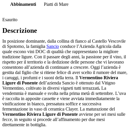
Abbinamenti
Piatti di Mare
Esaurito
Descrizione
In posizione dominante, dalla collina di fianco al Castello Vescovile
di Spotorno, la famiglia
Sancio
conduce l’Azienda Agricola dalla
quale escono vini DOC di qualità che rappresentano la migliore
tradizione ligure. Con il passare degli anni, la passione per il vino, il
rispetto per il territorio e la dedizione delle persone che vi lavorano
consentono all’azienda di continuare a crescere. Oggi l’azienda è
gestita dal figlio che si ritiene felice di aver scelto il rumore del mare,
i caruggi, i profumi e i suoni della terra. Il
Vermentino Riviera
Ligure di Ponente
dell’azienda Sancio è ottenuto dal Vitigno
Vermentino, coltivato in diversi vigneti tutti terrazzati
.
La
vendemmia è manuale e svolta nella prima metà di settembre. L’uva
è raccolta in apposite cassette e viene avviata immediatamente la
vinificazione in bianco, pressatura soffice e successiva
fermentazione in vaso di ceramica Clayer. La maturazione del
Vermentino Riviera Ligure di Ponente
avviene per sei mesi sulle
fecce, in seguito si procede all’affinamento per due mesi
direttamente in bottiglia.