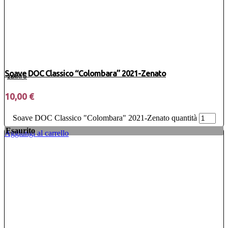
Soave DOC Classico “Colombara” 2021-Zenato
ZENATO
10,00
€
Soave DOC Classico "Colombara" 2021-Zenato quantità
Esaurito
Aggiungi al carrello