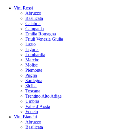
Vini Rossi
Abruzzo
Basilicata
Calabria
Campania
Emilia Romagna
Friuli Venezia Giulia
Lazio
Liguria
Lombardia
Marche
Molise
Piemonte
Puglia
Sardegna
Sicilia
Toscana
Trentino Alto Adige
Umbria
Valle d’Aosta
Veneto
Vini Bianchi
Abruzzo
Basilicata