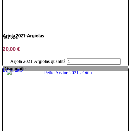
Arjola 2021-Argiolas
ARGIOLAS
20,00
€
Arjola 2021-Argiolas quantità
Disponibile
Leggi tutto