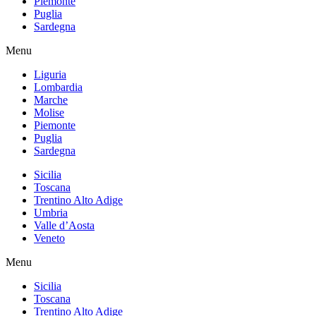
Piemonte
Puglia
Sardegna
Menu
Liguria
Lombardia
Marche
Molise
Piemonte
Puglia
Sardegna
Sicilia
Toscana
Trentino Alto Adige
Umbria
Valle d’Aosta
Veneto
Menu
Sicilia
Toscana
Trentino Alto Adige