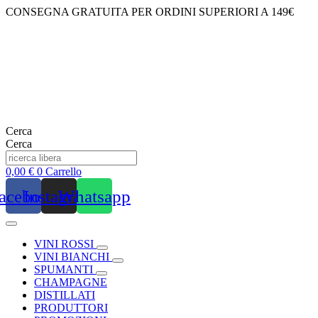
Vai
CONSEGNA GRATUITA PER ORDINI SUPERIORI A 149€
al
contenuto
Cerca
Cerca
0,00
€
0
Carrello
acebook
Instagram
Whatsapp
VINI ROSSI
VINI BIANCHI
SPUMANTI
CHAMPAGNE
DISTILLATI
PRODUTTORI