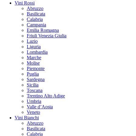
Vini Rossi
Abruzzo
Basilicata
Calabria
Campania
Emilia Romagna
Friuli Venezia Giulia
Lazio
Liguria
Lombardia
Marche
Molise
Piemonte
Puglia
Sardegna
Sicilia
Toscana
Trentino Alto Adige
Umbria
Valle d’Aosta
Veneto
Vini Bianchi
Abruzzo
Basilicata
Calabria