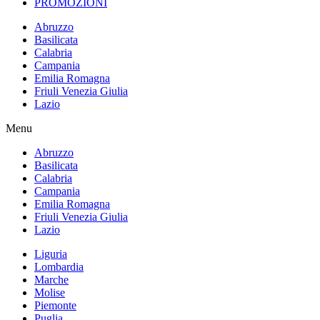
PROMOZIONI
Abruzzo
Basilicata
Calabria
Campania
Emilia Romagna
Friuli Venezia Giulia
Lazio
Menu
Abruzzo
Basilicata
Calabria
Campania
Emilia Romagna
Friuli Venezia Giulia
Lazio
Liguria
Lombardia
Marche
Molise
Piemonte
Puglia