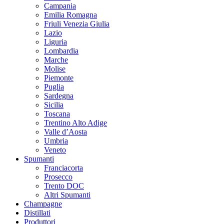
Campania
Emilia Romagna
Friuli Venezia Giulia
Lazio
Liguria
Lombardia
Marche
Molise
Piemonte
Puglia
Sardegna
Sicilia
Toscana
Trentino Alto Adige
Valle d’Aosta
Umbria
Veneto
Spumanti
Franciacorta
Prosecco
Trento DOC
Altri Spumanti
Champagne
Distillati
Produttori