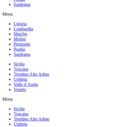
Sardegna
Menu
Liguria
Lombardia
Marche
Molise
Piemonte
Puglia
Sardegna
Sicilia
Toscana
Trentino Alto Adige
Umbria
Valle d’Aosta
Veneto
Menu
Sicilia
Toscana
Trentino Alto Adige
Umbria