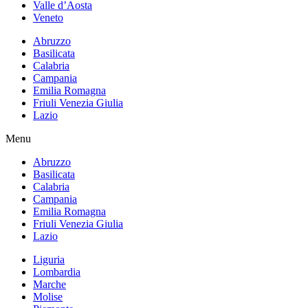
Valle d’Aosta
Veneto
Abruzzo
Basilicata
Calabria
Campania
Emilia Romagna
Friuli Venezia Giulia
Lazio
Menu
Abruzzo
Basilicata
Calabria
Campania
Emilia Romagna
Friuli Venezia Giulia
Lazio
Liguria
Lombardia
Marche
Molise