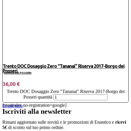
Trento DOC Dosaggio Zero “Tananai” Riserva 2017-Borgo dei
Posseri
BORGO DEI POSSERI
36,00
€
Trento DOC Dosaggio Zero "Tananai" Riserva 2017-Borgo dei
Posseri quantità
[trustindex no-registration=google]
Leggi tutto
Iscriviti alla newsletter
Rimani aggiornato sulle novità e le promozioni di Enantico e
ricevi
5€
di sconto sul tuo primo ordine.