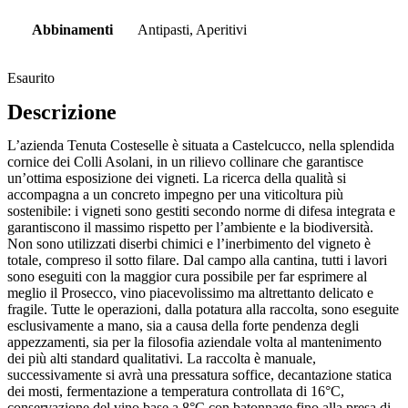
Abbinamenti
Antipasti, Aperitivi
Esaurito
Descrizione
L’azienda Tenuta Costeselle è situata a Castelcucco, nella splendida
cornice dei Colli Asolani, in un rilievo collinare che garantisce
un’ottima esposizione dei vigneti. La ricerca della qualità si
accompagna a un concreto impegno per una viticoltura più
sostenibile: i vigneti sono gestiti secondo norme di difesa integrata e
garantiscono il massimo rispetto per l’ambiente e la biodiversità.
Non sono utilizzati diserbi chimici e l’inerbimento del vigneto è
totale, compreso il sotto filare. Dal campo alla cantina, tutti i lavori
sono eseguiti con la maggior cura possibile per far esprimere al
meglio il Prosecco, vino piacevolissimo ma altrettanto delicato e
fragile. Tutte le operazioni, dalla potatura alla raccolta, sono eseguite
esclusivamente a mano, sia a causa della forte pendenza degli
appezzamenti, sia per la filosofia aziendale volta al mantenimento
dei più alti standard qualitativi. La raccolta è manuale,
successivamente si avrà una pressatura soffice, decantazione statica
dei mosti, fermentazione a temperatura controllata di 16°C,
conservazione del vino base a 8°C con batonnage fino alla presa di