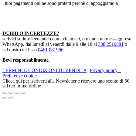
i tuoi pagamenti online sono protetti perchè ci appoggiamo a
DUBBI O INCERTEZZE?
scrivici su info@enantico.com, chiamaci, o manda un messaggio su
WhatsApp, dal lunedì al venerdì dalle 9 alle 18 al
338 2510881
o
sul nostro tel fisso
0461 081966
Bevi responsabilmente.
TERMINI E CONDIZIONI DI VENDITA
|
Privacy policy
–
Preferenze cookie
Clicca
qui
per iscriverti alla Newsletter e ricevere uno sconto di 5€
sul tuo primo ordine