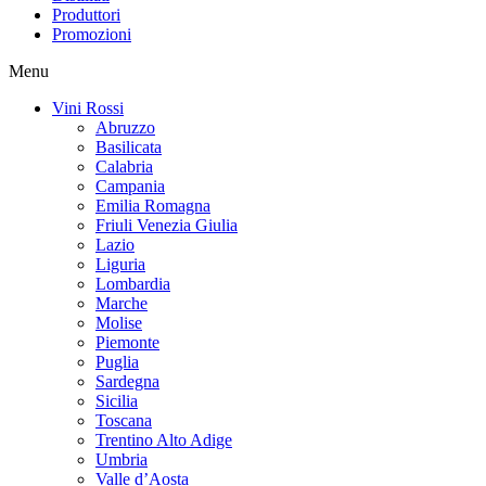
Produttori
Promozioni
Menu
Vini Rossi
Abruzzo
Basilicata
Calabria
Campania
Emilia Romagna
Friuli Venezia Giulia
Lazio
Liguria
Lombardia
Marche
Molise
Piemonte
Puglia
Sardegna
Sicilia
Toscana
Trentino Alto Adige
Umbria
Valle d’Aosta