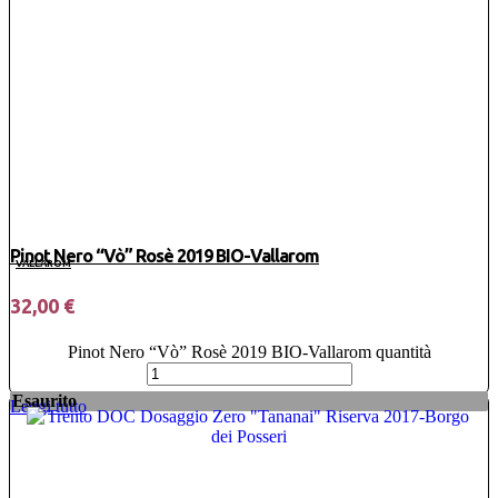
Pinot Nero “Vò” Rosè 2019 BIO-Vallarom
VALLAROM
32,00
€
Pinot Nero “Vò” Rosè 2019 BIO-Vallarom quantità
Esaurito
Leggi tutto