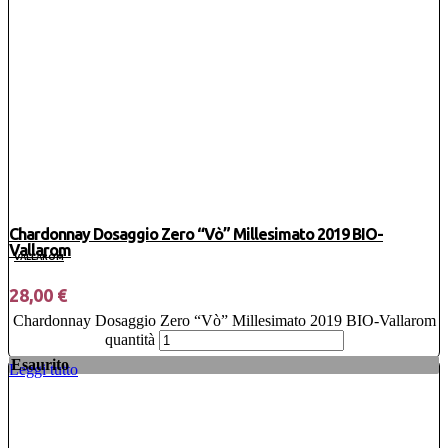
Chardonnay Dosaggio Zero “Vò” Millesimato 2019 BIO-
Vallarom
VALLAROM
28,00
€
Chardonnay Dosaggio Zero “Vò” Millesimato 2019 BIO-Vallarom
quantità
Esaurito
Leggi tutto