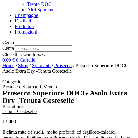
Trento DOC
Altri Spumanti
Champagne
Distillati
Produttori
Promozioni
Cerca
Cerca
Close this search box.
0,00
€
0
Carrello
Home
/
Shop
/
Spumanti
/
Prosecco
/ Prosecco Superiore DOCG
Asolo Extra Dry -Tenuta Costeselle
Categorie:
Prosecco
,
Spumanti
,
Veneto
Prosecco Superiore DOCG Asolo Extra
Dry -Tenuta Costeselle
Produttore:
Tenuta Costeselle
13,00
€
Il clima mite e i suoli, molto profondi ed argilloso-calcarei
permettono di ottenere un Prosecco Extra Dry caratterizzato da una