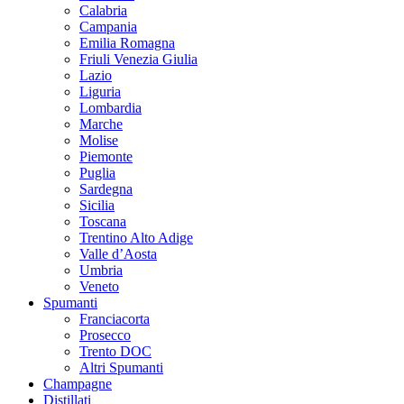
Calabria
Campania
Emilia Romagna
Friuli Venezia Giulia
Lazio
Liguria
Lombardia
Marche
Molise
Piemonte
Puglia
Sardegna
Sicilia
Toscana
Trentino Alto Adige
Valle d’Aosta
Umbria
Veneto
Spumanti
Franciacorta
Prosecco
Trento DOC
Altri Spumanti
Champagne
Distillati