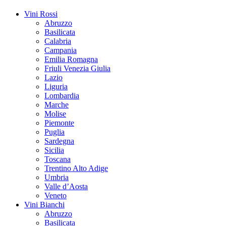
Vini Rossi
Abruzzo
Basilicata
Calabria
Campania
Emilia Romagna
Friuli Venezia Giulia
Lazio
Liguria
Lombardia
Marche
Molise
Piemonte
Puglia
Sardegna
Sicilia
Toscana
Trentino Alto Adige
Umbria
Valle d’Aosta
Veneto
Vini Bianchi
Abruzzo
Basilicata