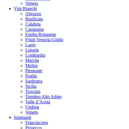
Veneto
Vini Bianchi
Abruzzo
Basilicata
Calabria
Campania
Emilia Romagna
Friuli Venezia Giulia
Lazio
Liguria
Lombardia
Marche
Molise
Piemonte
Puglia
Sardegna
Sicilia
Toscana
Trentino Alto Adige
Valle d’Aosta
Umbria
Veneto
Spumanti
Franciacorta
Prosecco