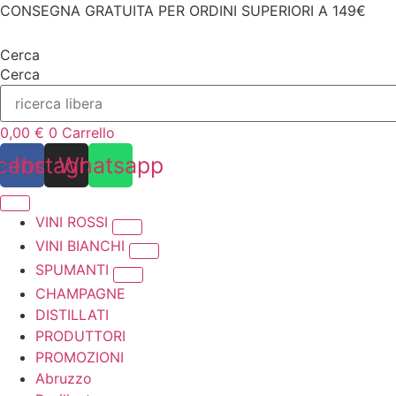
Vai
CONSEGNA GRATUITA PER ORDINI SUPERIORI A 149€
al
contenuto
Cerca
Cerca
0,00
€
0
Carrello
cebook
Instagram
Whatsapp
VINI ROSSI
VINI BIANCHI
SPUMANTI
CHAMPAGNE
DISTILLATI
PRODUTTORI
PROMOZIONI
Abruzzo