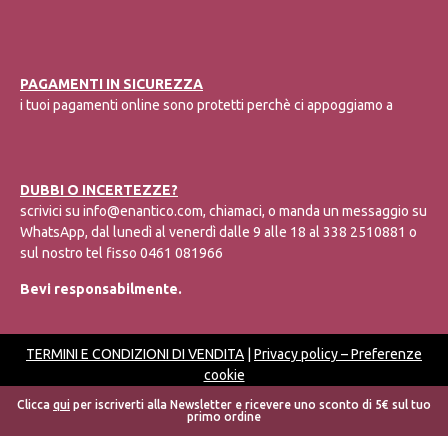
PAGAMENTI IN SICUREZZA
i tuoi pagamenti online sono protetti perchè ci appoggiamo a
DUBBI O INCERTEZZE?
scrivici su info@enantico.com, chiamaci, o manda un messaggio su
WhatsApp, dal lunedì al venerdì dalle 9 alle 18 al
338 2510881
o
sul nostro tel fisso
0461 081966
Bevi responsabilmente.
TERMINI E CONDIZIONI DI VENDITA
|
Privacy policy
–
Preferenze
cookie
Clicca
qui
per iscriverti alla Newsletter e ricevere uno sconto di 5€ sul tuo
primo ordine