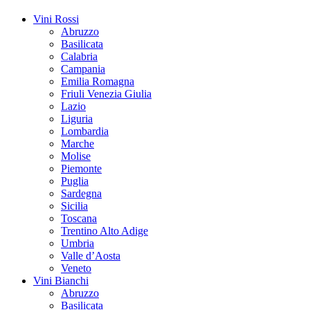
Vini Rossi
Abruzzo
Basilicata
Calabria
Campania
Emilia Romagna
Friuli Venezia Giulia
Lazio
Liguria
Lombardia
Marche
Molise
Piemonte
Puglia
Sardegna
Sicilia
Toscana
Trentino Alto Adige
Umbria
Valle d’Aosta
Veneto
Vini Bianchi
Abruzzo
Basilicata