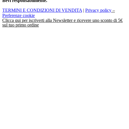
Bevi responsabilmente.
TERMINI E CONDIZIONI DI VENDITA
|
Privacy policy
–
Preferenze cookie
Clicca
qui
per iscriverti alla Newsletter e ricevere uno sconto di 5€
sul tuo primo ordine