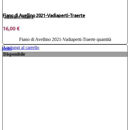
Fiano di Avellino 2021-Vadiaperti-Traerte
VADIAPERTI-TRAERTE
16,00
€
Fiano di Avellino 2021-Vadiaperti-Traerte quantità
Aggiungi al carrello
Medal
Disponibile