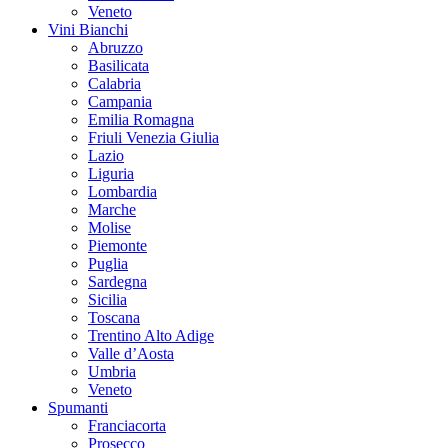
Veneto
Vini Bianchi
Abruzzo
Basilicata
Calabria
Campania
Emilia Romagna
Friuli Venezia Giulia
Lazio
Liguria
Lombardia
Marche
Molise
Piemonte
Puglia
Sardegna
Sicilia
Toscana
Trentino Alto Adige
Valle d’Aosta
Umbria
Veneto
Spumanti
Franciacorta
Prosecco