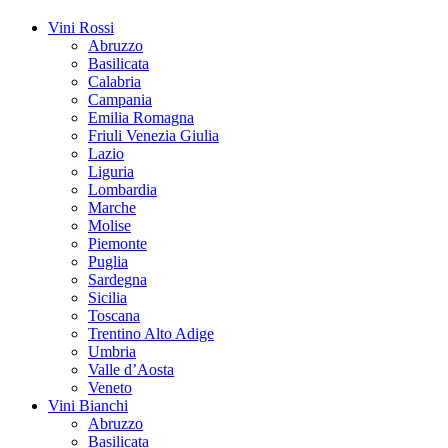
Vini Rossi
Abruzzo
Basilicata
Calabria
Campania
Emilia Romagna
Friuli Venezia Giulia
Lazio
Liguria
Lombardia
Marche
Molise
Piemonte
Puglia
Sardegna
Sicilia
Toscana
Trentino Alto Adige
Umbria
Valle d’Aosta
Veneto
Vini Bianchi
Abruzzo
Basilicata