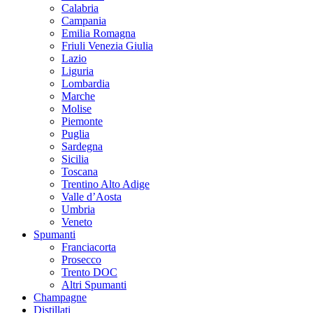
Calabria
Campania
Emilia Romagna
Friuli Venezia Giulia
Lazio
Liguria
Lombardia
Marche
Molise
Piemonte
Puglia
Sardegna
Sicilia
Toscana
Trentino Alto Adige
Valle d’Aosta
Umbria
Veneto
Spumanti
Franciacorta
Prosecco
Trento DOC
Altri Spumanti
Champagne
Distillati