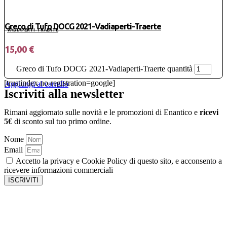
Greco di Tufo DOCG 2021-Vadiaperti-Traerte
VADIAPERTI-TRAERTE
15,00
€
Greco di Tufo DOCG 2021-Vadiaperti-Traerte quantità
[trustindex no-registration=google]
Aggiungi al carrello
Iscriviti alla newsletter
Rimani aggiornato sulle novità e le promozioni di Enantico e
ricevi
5€
di sconto sul tuo primo ordine.
Nome
Email
Accetto la privacy e Cookie Policy di questo sito, e acconsento a
ricevere informazioni commerciali
ISCRIVITI