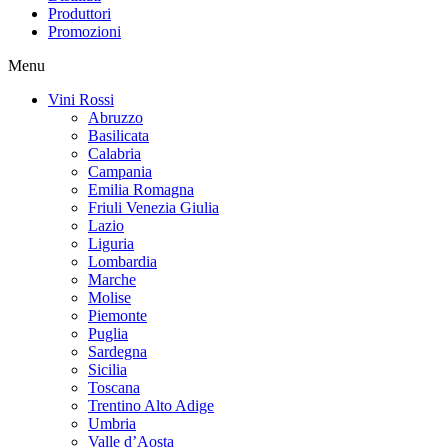
Produttori
Promozioni
Menu
Vini Rossi
Abruzzo
Basilicata
Calabria
Campania
Emilia Romagna
Friuli Venezia Giulia
Lazio
Liguria
Lombardia
Marche
Molise
Piemonte
Puglia
Sardegna
Sicilia
Toscana
Trentino Alto Adige
Umbria
Valle d’Aosta