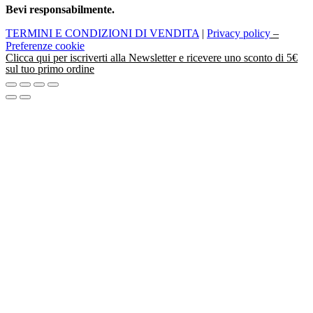
Bevi responsabilmente.
TERMINI E CONDIZIONI DI VENDITA
|
Privacy policy
–
Preferenze cookie
Clicca
qui
per iscriverti alla Newsletter e ricevere uno sconto di 5€
sul tuo primo ordine