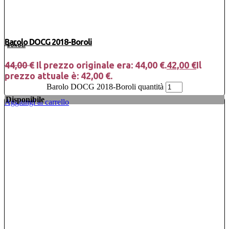
Barolo DOCG 2018-Boroli
BOROLI
44,00
€
Il prezzo originale era: 44,00 €.
42,00
€
Il
prezzo attuale è: 42,00 €.
Barolo DOCG 2018-Boroli quantità
Disponibile
Aggiungi al carrello