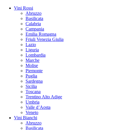
Vini Rossi
Abruzzo
Basilicata
Calabria
Campania
Emilia Romagna
Friuli Venezia Giulia
Lazio
Liguria
Lombardia
Marche
Molise
Piemonte
Puglia
Sardegna
Sicilia
Toscana
Trentino Alto Adige
Umbria
Valle d’Aosta
Veneto
Vini Bianchi
Abruzzo
Basilicata