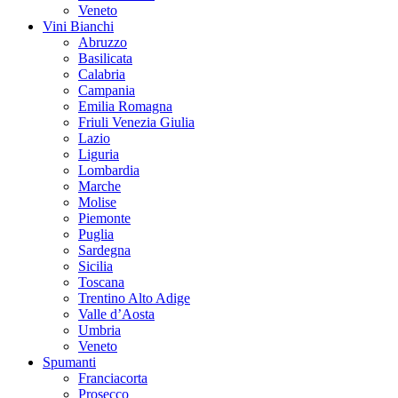
Veneto
Vini Bianchi
Abruzzo
Basilicata
Calabria
Campania
Emilia Romagna
Friuli Venezia Giulia
Lazio
Liguria
Lombardia
Marche
Molise
Piemonte
Puglia
Sardegna
Sicilia
Toscana
Trentino Alto Adige
Valle d’Aosta
Umbria
Veneto
Spumanti
Franciacorta
Prosecco