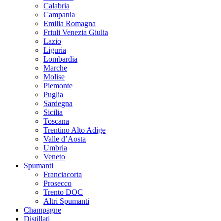
Calabria
Campania
Emilia Romagna
Friuli Venezia Giulia
Lazio
Liguria
Lombardia
Marche
Molise
Piemonte
Puglia
Sardegna
Sicilia
Toscana
Trentino Alto Adige
Valle d’Aosta
Umbria
Veneto
Spumanti
Franciacorta
Prosecco
Trento DOC
Altri Spumanti
Champagne
Distillati