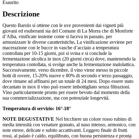
Esaurito
Descrizione
Questo Barolo si ottiene con le uve provenienti dai vigneti più
giovani ed esuberanti sia del Comune di La Morra che di Monforte
d’Alba, vinificate insieme come si faceva in passato, per
armonizzare le diverse caratteristiche
.
La vinificazione avviene per
macerazione con le bucce in vasche d’acciaio a temperatura
controllata per 10-15 giorni, poi si svina e si conclude la
fermentazione alcolica in inox (20 giorni circa) dove, mantenendo la
temperatura contollata, si svolge anche la fermentazione malolattica.
Successivamente, verso dicembre, il vino viene messo in piccole
botti di rovere, 15-20% nuove e 80% di secondo e terzo passaggio,
dove rimane ad affinarsi per un totale di 24 mesi. Dopo essere stato
decantato in inox il vino può essere imbottigliato senza filtrazioni.
Vino particolarmente pronto per essere bevuto dal momento della
sua commercializzazione, ma con potenziale longevità.
Temperatura di servizio
:
16°-18°
NOTE DEGUSTATIVE
Nel bicchiere un colore rosso rubino di
media intensità con venature granato, al naso intenso, armonico, con
note eteree, delicate e subito accattivanti. Leggero finale di frutti
rossi, al palato è caldo, equilibrato, con buona persistenza e pronta