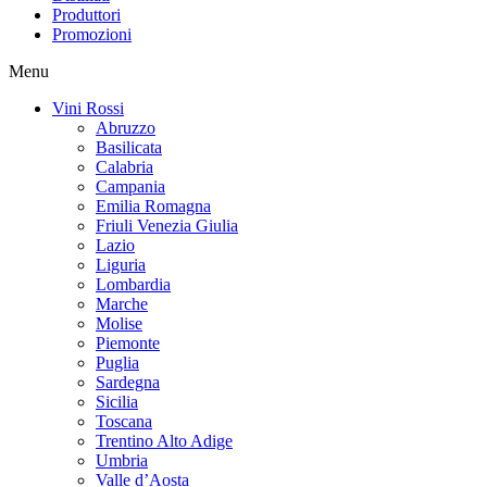
Produttori
Promozioni
Menu
Vini Rossi
Abruzzo
Basilicata
Calabria
Campania
Emilia Romagna
Friuli Venezia Giulia
Lazio
Liguria
Lombardia
Marche
Molise
Piemonte
Puglia
Sardegna
Sicilia
Toscana
Trentino Alto Adige
Umbria
Valle d’Aosta