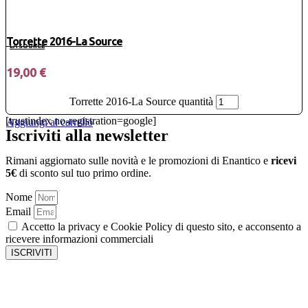
Torrette 2016-La Source
LA SOURCE
19,00
€
Torrette 2016-La Source quantità
[trustindex no-registration=google]
Aggiungi al carrello
Iscriviti alla newsletter
Rimani aggiornato sulle novità e le promozioni di Enantico e
ricevi
5€
di sconto sul tuo primo ordine.
Nome
Email
Accetto la privacy e Cookie Policy di questo sito, e acconsento a
ricevere informazioni commerciali
ISCRIVITI