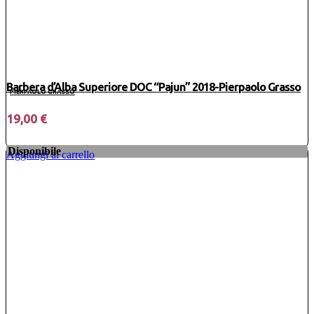
Barbera d’Alba Superiore DOC “Pajun” 2018-Pierpaolo Grasso
PIERPAOLO GRASSO
19,00
€
Disponibile
Barbera
Aggiungi al carrello
d’Alba
Superiore
DOC
“Pajun”
2018-
Pierpaolo
Grasso
quantità