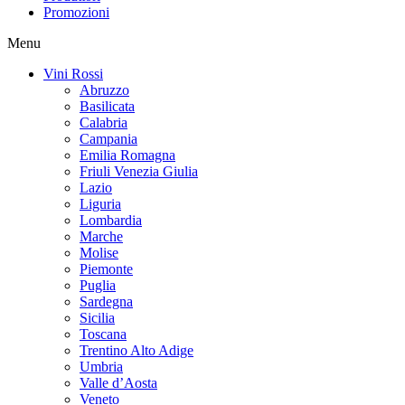
Promozioni
Menu
Vini Rossi
Abruzzo
Basilicata
Calabria
Campania
Emilia Romagna
Friuli Venezia Giulia
Lazio
Liguria
Lombardia
Marche
Molise
Piemonte
Puglia
Sardegna
Sicilia
Toscana
Trentino Alto Adige
Umbria
Valle d’Aosta
Veneto