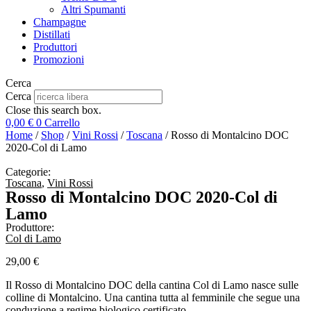
Altri Spumanti
Champagne
Distillati
Produttori
Promozioni
Cerca
Cerca
Close this search box.
0,00
€
0
Carrello
Home
/
Shop
/
Vini Rossi
/
Toscana
/ Rosso di Montalcino DOC
2020-Col di Lamo
Categorie:
Toscana
,
Vini Rossi
Rosso di Montalcino DOC 2020-Col di
Lamo
Produttore:
Col di Lamo
29,00
€
Il Rosso di Montalcino DOC della cantina Col di Lamo nasce sulle
colline di Montalcino. Una cantina tutta al femminile che segue una
conduzione a regime biologico certificato.