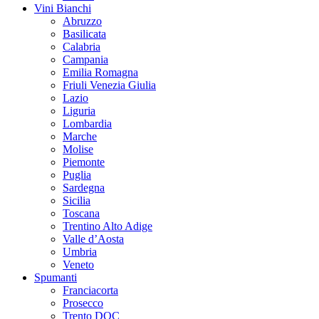
Vini Bianchi
Abruzzo
Basilicata
Calabria
Campania
Emilia Romagna
Friuli Venezia Giulia
Lazio
Liguria
Lombardia
Marche
Molise
Piemonte
Puglia
Sardegna
Sicilia
Toscana
Trentino Alto Adige
Valle d’Aosta
Umbria
Veneto
Spumanti
Franciacorta
Prosecco
Trento DOC