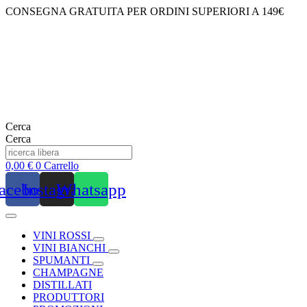
Vai
CONSEGNA GRATUITA PER ORDINI SUPERIORI A 149€
al
contenuto
Cerca
Cerca
0,00
€
0
Carrello
acebook
Instagram
Whatsapp
VINI ROSSI
VINI BIANCHI
SPUMANTI
CHAMPAGNE
DISTILLATI
PRODUTTORI