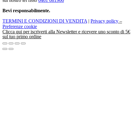
sul nostro tel fisso
0461 081966
Bevi responsabilmente.
TERMINI E CONDIZIONI DI VENDITA
|
Privacy policy
–
Preferenze cookie
Clicca
qui
per iscriverti alla Newsletter e ricevere uno sconto di 5€
sul tuo primo ordine