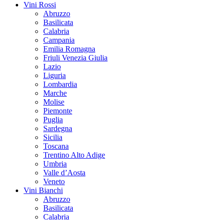
Vini Rossi
Abruzzo
Basilicata
Calabria
Campania
Emilia Romagna
Friuli Venezia Giulia
Lazio
Liguria
Lombardia
Marche
Molise
Piemonte
Puglia
Sardegna
Sicilia
Toscana
Trentino Alto Adige
Umbria
Valle d’Aosta
Veneto
Vini Bianchi
Abruzzo
Basilicata
Calabria