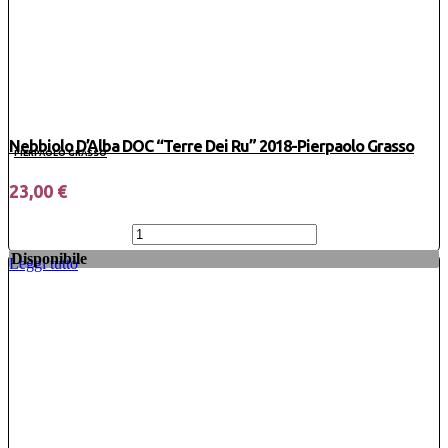
Nebbiolo D’Alba DOC “Terre Dei Ru” 2018-Pierpaolo Grasso
PIERPAOLO GRASSO
23,00
€
Nebbiolo
D’Alba
Disponibile
Leggi tutto
DOC
“Terre
Dei
Ru”
2018-
Pierpaolo
Grasso
quantità