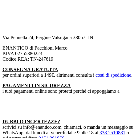
Via Pennella 24, Pergine Valsugana 38057 TN
ENANTICO di Pacchioni Marco
P.IVA 02755380223
Codice REA: TN-247619
CONSEGNA GRATUITA
per ordini superiori a 149€, altrimenti consulta i
costi di spedizione
.
PAGAMENTI IN SICUREZZA
i tuoi pagamenti online sono protetti perchè ci appoggiamo a
DUBBI O INCERTEZZE?
scrivici su info@enantico.com, chiamaci, o manda un messaggio su
WhatsApp, dal lunedì al venerdì dalle 9 alle 18 al
338 2510881
o