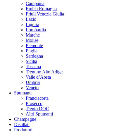
Campania
Emilia Romagna
Friuli Venezia Giulia
Lazio
Liguria
Lombardia
Marche
Molise
Piemonte
Puglia
Sardegna
Sicilia
Toscana
Trentino Alto Adige
Valle d’Aosta
Umbria
Veneto
Spumanti
Franciacorta
Prosecco
Trento DOC
Altri Spumanti
Champagne
Distillati
Produttori