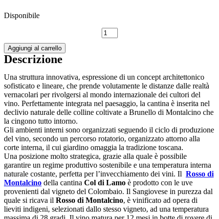
Disponibile
Rosso
di
Aggiungi al carrello
Montalcino
Descrizione
DOC
2020-
Col
Una struttura innovativa, espressione di un concept architettonico
di
sofisticato e lineare, che prende volutamente le distanze dalle realtà
Lamo
vernacolari per rivolgersi al mondo internazionale dei cultori del
quantità
vino. Perfettamente integrata nel paesaggio, la cantina è inserita nel
declivio naturale delle colline coltivate a Brunello di Montalcino che
la cingono tutto intorno.
Gli ambienti interni sono organizzati seguendo il ciclo di produzione
del vino, secondo un percorso rotatorio, organizzato attorno alla
corte interna, il cui giardino omaggia la tradizione toscana.
Una posizione molto strategica, grazie alla quale è possibile
garantire un regime produttivo sostenibile e una temperatura interna
naturale costante, perfetta per l’invecchiamento dei vini. Il
Rosso di
Montalcino
della cantina
Col di Lamo
è prodotto con le uve
provenienti dal vigneto del Colombaio. Il Sangiovese in purezza dal
quale si ricava il
Rosso di Montalcino
, è vinificato ad opera di
lieviti indigeni, selezionati dallo stesso vigneto, ad una temperatura
massima di 28 gradi. Il vino matura per 12 mesi in botte di rovere di