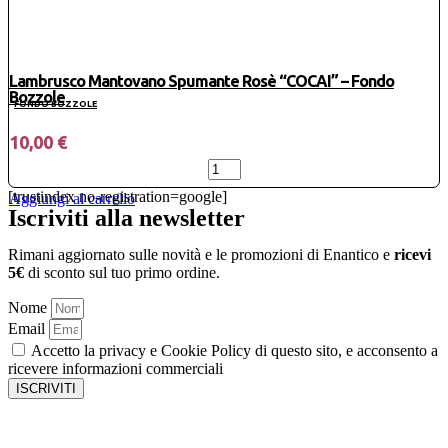
Lambrusco Mantovano Spumante Rosè “COCAI” – Fondo
Bozzole
FONDO BOZZOLE
10,00
€
Lambrusco
Mantovano
[trustindex no-registration=google]
Aggiungi al carrello
Spumante
Iscriviti alla newsletter
Rosè
“COCAI”
Rimani aggiornato sulle novità e le promozioni di Enantico e
ricevi
-
5€
di sconto sul tuo primo ordine.
Fondo
Bozzole
Nome
quantità
Email
Accetto la privacy e Cookie Policy di questo sito, e acconsento a
ricevere informazioni commerciali
ISCRIVITI