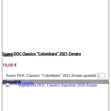
Soave DOC Classico “Colombara” 2021-Zenato
ZENATO
10,00
€
Soave DOC Classico "Colombara" 2021-Zenato quantità
Disponibile
Aggiungi al carrello