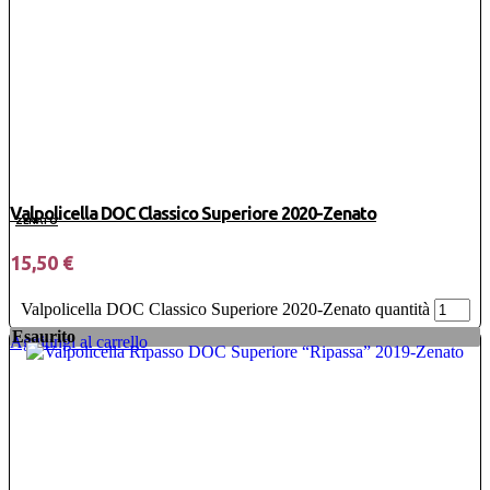
Valpolicella DOC Classico Superiore 2020-Zenato
ZENATO
15,50
€
Valpolicella DOC Classico Superiore 2020-Zenato quantità
Esaurito
Aggiungi al carrello