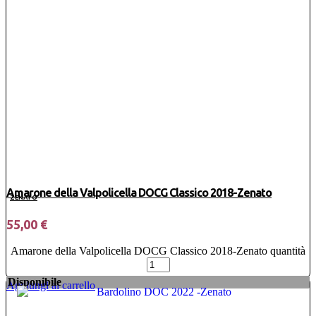
Amarone della Valpolicella DOCG Classico 2018-Zenato
ZENATO
55,00
€
Amarone della Valpolicella DOCG Classico 2018-Zenato quantità
Disponibile
Aggiungi al carrello