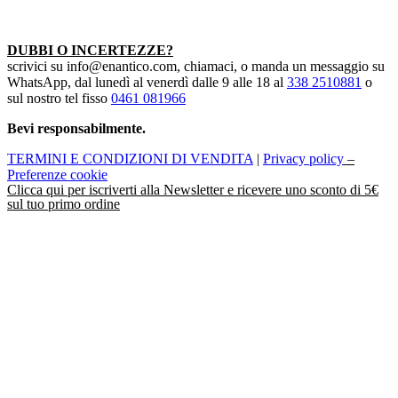
DUBBI O INCERTEZZE?
scrivici su info@enantico.com, chiamaci, o manda un messaggio su
WhatsApp, dal lunedì al venerdì dalle 9 alle 18 al
338 2510881
o
sul nostro tel fisso
0461 081966
Bevi responsabilmente.
TERMINI E CONDIZIONI DI VENDITA
|
Privacy policy
–
Preferenze cookie
Clicca
qui
per iscriverti alla Newsletter e ricevere uno sconto di 5€
sul tuo primo ordine