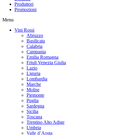
Produttori
Promozioni
Menu
Vini Rossi
Abruzzo
Basilicata
Calabria
Campania
Emilia Romagna
Friuli Venezia Giulia
Lazio
Liguria
Lombardia
Marche
Molise
Piemonte
Puglia
Sardegna
Sicilia
Toscana
Trentino Alto Adige
Umbria
Valle d’Aosta