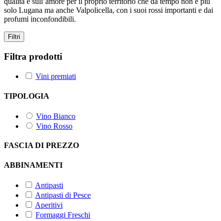
qualità e sull’amore per il proprio territorio che da tempo non è più
solo Lugana ma anche Valpolicella, con i suoi rossi importanti e dai
profumi inconfondibili.
Filtri
Filtra prodotti
Vini premiati
TIPOLOGIA
Vino Bianco
Vino Rosso
FASCIA DI PREZZO
ABBINAMENTI
Antipasti
Antipasti di Pesce
Aperitivi
Formaggi Freschi