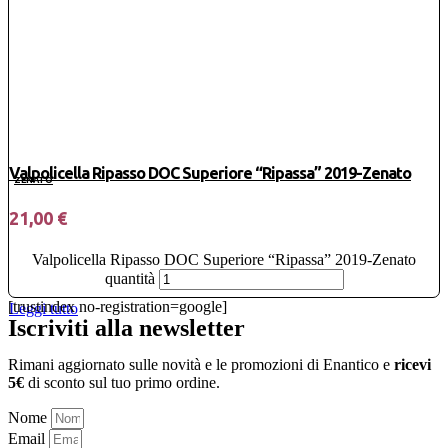
Valpolicella Ripasso DOC Superiore “Ripassa” 2019-Zenato
ZENATO
21,00
€
Valpolicella Ripasso DOC Superiore “Ripassa” 2019-Zenato
quantità
[trustindex no-registration=google]
Leggi tutto
Iscriviti alla newsletter
Rimani aggiornato sulle novità e le promozioni di Enantico e
ricevi
5€
di sconto sul tuo primo ordine.
Nome
Email