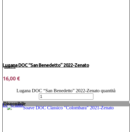
Lugana DOC “San Benedetto” 2022-Zenato
ZENATO
16,00
€
Lugana DOC “San Benedetto” 2022-Zenato quantità
Disponibile
Leggi tutto