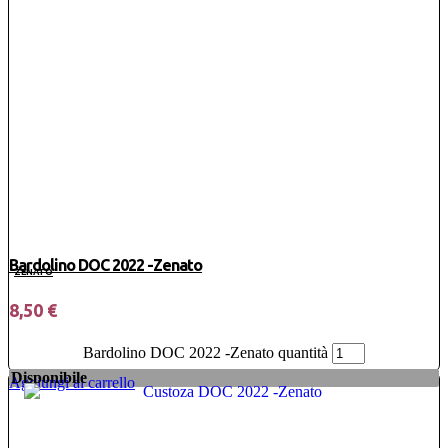
Bardolino DOC 2022 -Zenato
ZENATO
8,50
€
Bardolino DOC 2022 -Zenato quantità
Disponibile
Aggiungi al carrello