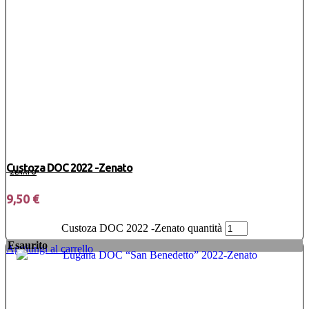
Custoza DOC 2022 -Zenato
ZENATO
9,50
€
Custoza DOC 2022 -Zenato quantità
Esaurito
Aggiungi al carrello