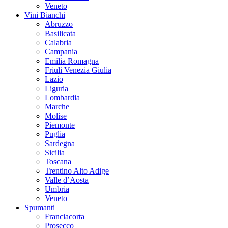
Veneto
Vini Bianchi
Abruzzo
Basilicata
Calabria
Campania
Emilia Romagna
Friuli Venezia Giulia
Lazio
Liguria
Lombardia
Marche
Molise
Piemonte
Puglia
Sardegna
Sicilia
Toscana
Trentino Alto Adige
Valle d’Aosta
Umbria
Veneto
Spumanti
Franciacorta
Prosecco