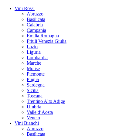
Vini Rossi
Abruzzo
Basilicata
Calabria
Campania
Emilia Romagna
Friuli Venezia Giulia
Lazio
Liguria
Lombardia
Marche
Molise
Piemonte
Puglia
Sardegna
Sicilia
Toscana
Trentino Alto Adige
Umbria
Valle d’Aosta
Veneto
Vini Bianchi
Abruzzo
Basilicata