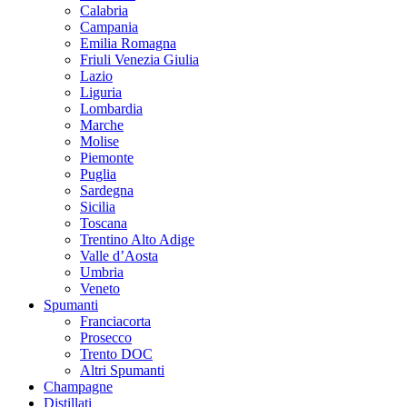
Calabria
Campania
Emilia Romagna
Friuli Venezia Giulia
Lazio
Liguria
Lombardia
Marche
Molise
Piemonte
Puglia
Sardegna
Sicilia
Toscana
Trentino Alto Adige
Valle d’Aosta
Umbria
Veneto
Spumanti
Franciacorta
Prosecco
Trento DOC
Altri Spumanti
Champagne
Distillati